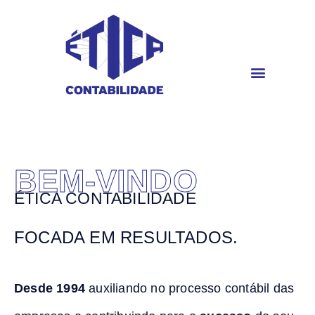
Áreas de atuação
Portal do Cliente
BEM-VINDO
ÉTICA CONTABILIDADE
FOCADA EM RESULTADOS.
Desde 1994
auxiliando no processo contábil das