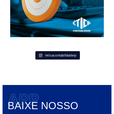
/eticacontabilidaderp
APP
BAIXE NOSSO